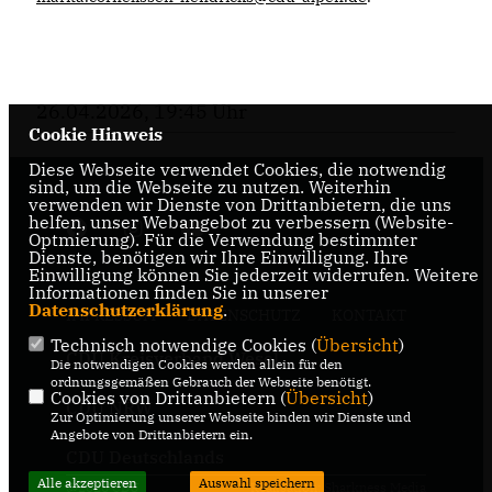
26.04.2026, 19:45 Uhr
Cookie Hinweis
Diese Webseite verwendet Cookies, die notwendig
sind, um die Webseite zu nutzen. Weiterhin
verwenden wir Dienste von Drittanbietern, die uns
helfen, unser Webangebot zu verbessern (Website-
Optmierung). Für die Verwendung bestimmter
Dienste, benötigen wir Ihre Einwilligung. Ihre
Einwilligung können Sie jederzeit widerrufen. Weitere
Informationen finden Sie in unserer
Datenschutzerklärung
.
IMPRESSUM
DATENSCHUTZ
KONTAKT
Technisch notwendige Cookies (
Übersicht
)
CDU Kreisverband Wesel
Die notwendigen Cookies werden allein für den
ordnungsgemäßen Gebrauch der Webseite benötigt.
Cookies von Drittanbietern (
Übersicht
)
CDU NRW
Zur Optimierung unserer Webseite binden wir Dienste und
Angebote von Drittanbietern ein.
CDU Deutschlands
Alle akzeptieren
Auswahl speichern
@2026 CDU
Realisation: Sharkness Media