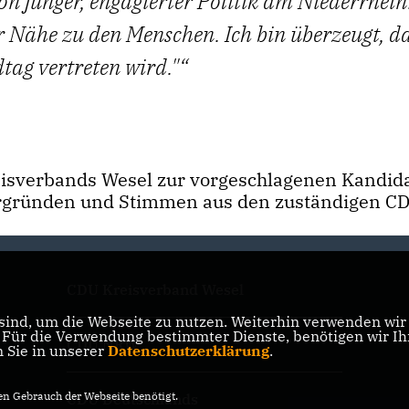
on junger, engagierter Politik am Niederrhein
 Nähe zu den Menschen. Ich bin überzeugt, da
ag vertreten wird."
reisverbands Wesel zur vorgeschlagenen Kandida
ergründen und Stimmen aus den zuständigen C
CDU Kreisverband Wesel
ind, um die Webseite zu nutzen. Weiterhin verwenden wir D
ür die Verwendung bestimmter Dienste, benötigen wir Ihre
CDU NRW
n Sie in unserer
Datenschutzerklärung
.
n Gebrauch der Webseite benötigt.
CDU Deutschlands