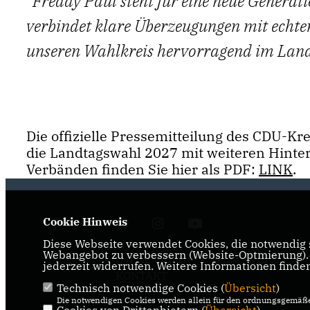
"Freddy Paul steht für eine neue Generati
verbindet klare Überzeugungen mit echter
unseren Wahlkreis hervorragend im Landt
Die offizielle Pressemitteilung des CDU-K
die Landtagswahl 2027 mit weiteren Hint
Verbänden finden Sie hier als PDF:
LINK
.
Cookie Hinweis
Diese Webseite verwendet Cookies, die notwendig s
Webangebot zu verbessern (Website-Optmierung). F
IMPRESSUM
DATENSCHUTZ
jederzeit widerrufen. Weitere Informationen finde
KONTAKT
Technisch notwendige Cookies (
Übersicht
)
Die notwendigen Cookies werden allein für den ordnungsgemäße