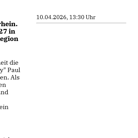
10.04.2026, 13:30 Uhr
rhein.
27 in
Region
eit die
y" Paul
en. Als
pen
und
s
ein