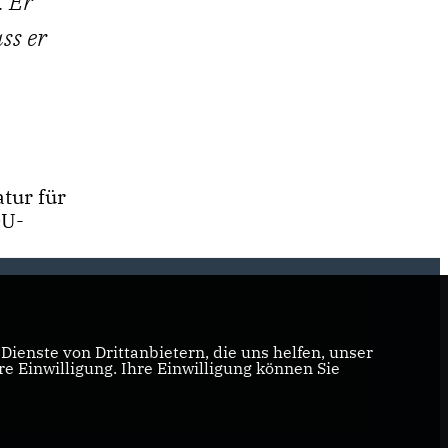
. Er
ss er
tur für
DU-
ienste von Drittanbietern, die uns helfen, unser
 Einwilligung. Ihre Einwilligung können Sie