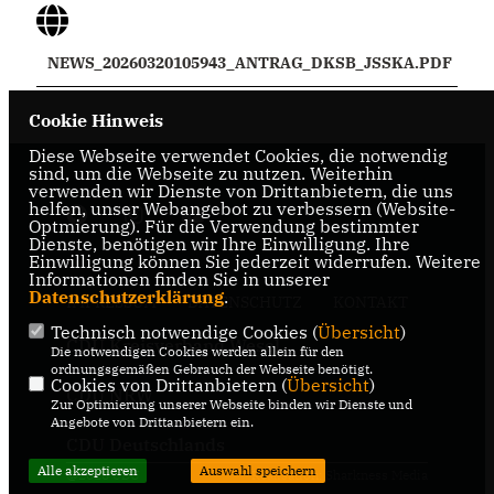
NEWS_20260320105943_ANTRAG_DKSB_JSSKA.PDF
Cookie Hinweis
Diese Webseite verwendet Cookies, die notwendig
sind, um die Webseite zu nutzen. Weiterhin
verwenden wir Dienste von Drittanbietern, die uns
helfen, unser Webangebot zu verbessern (Website-
Optmierung). Für die Verwendung bestimmter
Dienste, benötigen wir Ihre Einwilligung. Ihre
Einwilligung können Sie jederzeit widerrufen. Weitere
Informationen finden Sie in unserer
Datenschutzerklärung
.
IMPRESSUM
DATENSCHUTZ
KONTAKT
Technisch notwendige Cookies (
Übersicht
)
CDU Kreisverband Wesel
Die notwendigen Cookies werden allein für den
ordnungsgemäßen Gebrauch der Webseite benötigt.
Cookies von Drittanbietern (
Übersicht
)
CDU NRW
Zur Optimierung unserer Webseite binden wir Dienste und
Angebote von Drittanbietern ein.
CDU Deutschlands
Alle akzeptieren
Auswahl speichern
@2026 CDU
Realisation: Sharkness Media